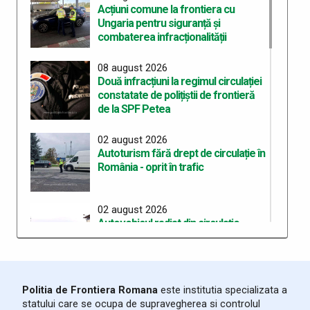
Acțiuni comune la frontiera cu
Ungaria pentru siguranță și
combaterea infracționalității
08 august 2026
Două infracțiuni la regimul circulației
constatate de polițiștii de frontieră
de la SPF Petea
02 august 2026
Autoturism fără drept de circulație în
România - oprit în trafic
02 august 2026
Autovehicul radiat din circulație
depistat la control în PTF Halmeu
01 august 2026
Politia de Frontiera Romana
este institutia specializata a
Amenzi în valoare de peste 52.000
statului care se ocupa de supravegherea si controlul
de lei aplicate în cadrul acțiunilor