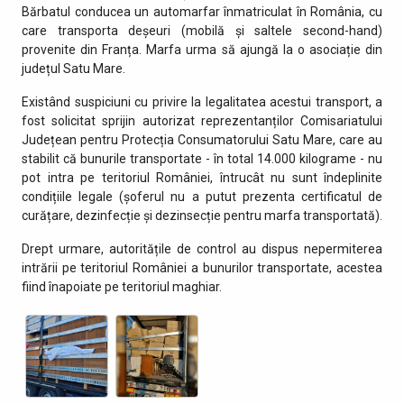
Bărbatul conducea un automarfar înmatriculat în România, cu
care transporta deșeuri (mobilă și saltele second-hand)
provenite din Franța. Marfa urma să ajungă la o asociație din
județul Satu Mare.
Existând suspiciuni cu privire la legalitatea acestui transport, a
fost solicitat sprijin autorizat reprezentanților Comisariatului
Județean pentru Protecția Consumatorului Satu Mare, care au
stabilit că bunurile transportate - în total 14.000 kilograme - nu
pot intra pe teritoriul României, întrucât nu sunt îndeplinite
condițiile legale (șoferul nu a putut prezenta certificatul de
curățare, dezinfecție și dezinsecție pentru marfa transportată).
Drept urmare, autoritățile de control au dispus nepermiterea
intrării pe teritoriul României a bunurilor transportate, acestea
fiind înapoiate pe teritoriul maghiar.