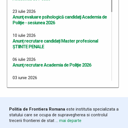
23 iulie 2026
Anunţ evaluare psihologică candidaţi Academia de
Poliţie - sesiunea 2026
10 iulie 2026
Anunț recrutare candidați Master profesional
ȘTIINTE PENALE
06 iulie 2026
Anunţ recrutare Academia de Poliţie 2026
03 iunie 2026
Anunt recrutare MApN sesiunea iulie august 2026
21 noiembrie 2025
Rezultat final examen promovare personal
contractual (şofer) din cadrul Serviciului Logistic,
Politia de Frontiera Romana
este institutia specializata a
STPF Satu Mare, SPF Valea Vişeului şi SPF Poienile
statului care se ocupa de supravegherea si controlul
de Sub Munte
trecerii frontierei de stat ...
mai departe