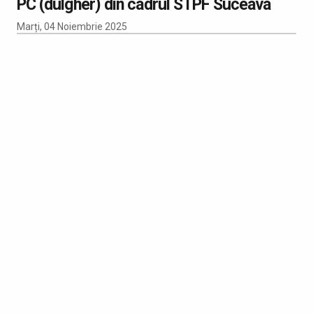
PC (dulgher) din cadrul STPF Suceava
Marți, 04 Noiembrie 2025