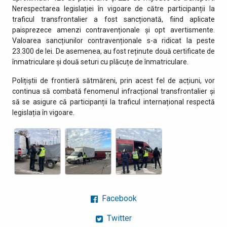
Nerespectarea legislației în vigoare de către participanții la
traficul transfrontalier a fost sancționată, fiind aplicate
paisprezece amenzi contravenționale și opt avertismente.
Valoarea sancțiunilor contravenționale s-a ridicat la peste
23.300 de lei. De asemenea, au fost reținute două certificate de
înmatriculare și două seturi cu plăcuțe de înmatriculare.
Polițiștii de frontieră sătmăreni, prin acest fel de acțiuni, vor
continua să combată fenomenul infracțional transfrontalier și
să se asigure că participanții la traficul internațional respectă
legislația în vigoare.
Facebook
Twitter