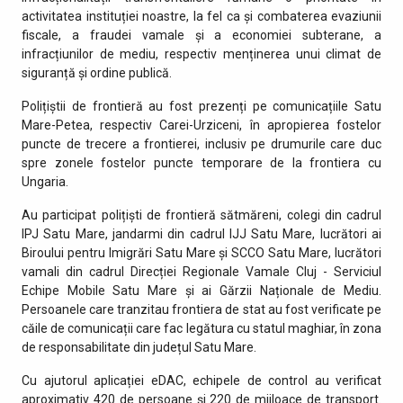
activitatea instituției noastre, la fel ca și combaterea evaziunii
fiscale, a fraudei vamale și a economiei subterane, a
infracțiunilor de mediu, respectiv menținerea unui climat de
siguranță și ordine publică.
Polițiștii de frontieră au fost prezenți pe comunicațiile Satu
Mare-Petea, respectiv Carei-Urziceni, în apropierea fostelor
puncte de trecere a frontierei, inclusiv pe drumurile care duc
spre zonele fostelor puncte temporare de la frontiera cu
Ungaria.
Au participat polițiști de frontieră sătmăreni, colegi din cadrul
IPJ Satu Mare, jandarmi din cadrul IJJ Satu Mare, lucrători ai
Biroului pentru Imigrări Satu Mare și SCCO Satu Mare, lucrători
vamali din cadrul Direcției Regionale Vamale Cluj - Serviciul
Echipe Mobile Satu Mare și ai Gărzii Naționale de Mediu.
Persoanele care tranzitau frontiera de stat au fost verificate pe
căile de comunicații care fac legătura cu statul maghiar, în zona
de responsabilitate din județul Satu Mare.
Cu ajutorul aplicației eDAC, echipele de control au verificat
aproximativ 420 de persoane și 220 de mijloace de transport.