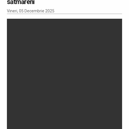
sătmăreni
Vineri, 05 Decembrie 2025