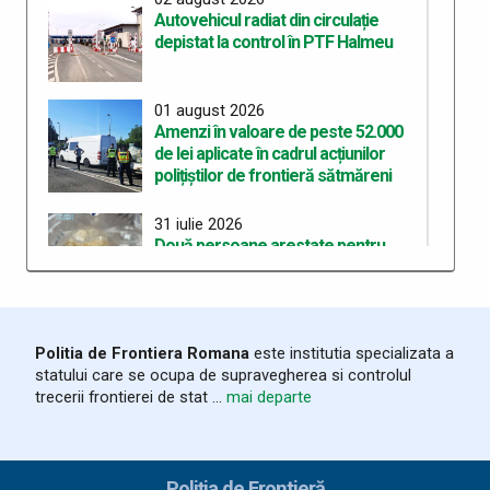
Autovehicul radiat din circulație
depistat la control în PTF Halmeu
01 august 2026
Amenzi în valoare de peste 52.000
de lei aplicate în cadrul acțiunilor
polițiștilor de frontieră sătmăreni
31 iulie 2026
Două persoane arestate pentru
deținerea de droguri de mare risc pe
care intenționau să le
comercializeze
Politia de Frontiera Romana
este institutia specializata a
28 iulie 2026
statului care se ocupa de supravegherea si controlul
ITPF Sighetu Marmației a sărbătorit
trecerii frontierei de stat ...
mai departe
162 de ani de la înființarea Poliției de
Frontieră Române
25 iulie 2026
Poliția de Frontieră