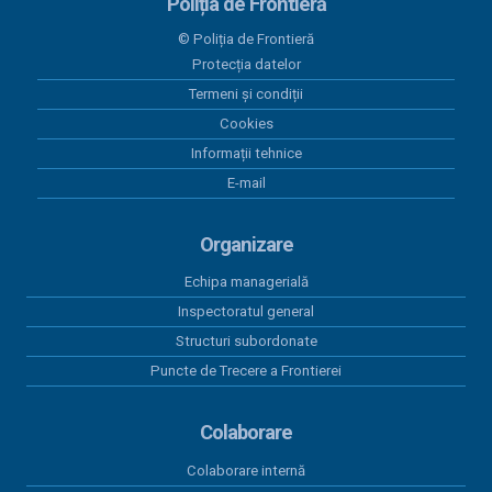
Poliția de Frontieră
28 mai 2026
© Poliția de Frontieră
Programul Anual al Achizițiilor Publice 2026 -
Protecția datelor
versiunea 05
Termeni și condiții
18 mai 2026
Cookies
Centralizatorul achizițiilor publice finalizate prin
Informații tehnice
încheieri de contracte cu valoare peste 5.000 euro
E-mail
în perioada 01.01.2026-31.03.2026
15 aprilie 2026
Organizare
Program anual achiziții publice 2026 - versiunea 01
Echipa managerială
15 aprilie 2026
Inspectoratul general
Program anual achiziții publice 2026 - versiunea 04
Structuri subordonate
Puncte de Trecere a Frontierei
Colaborare
Colaborare internă