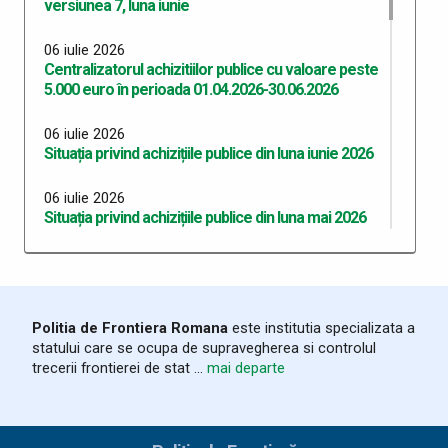
versiunea 7, luna iunie
06 iulie 2026
Centralizatorul achizitiilor publice cu valoare peste
5.000 euro în perioada 01.04.2026-30.06.2026
06 iulie 2026
Situația privind achizițiile publice din luna iunie 2026
06 iulie 2026
Situația privind achizițiile publice din luna mai 2026
06 iulie 2026
Situația privind achizițiile publice din luna aprilie 2026
06 iulie 2026
Politia de Frontiera Romana
este institutia specializata a
Situația privind achizițiile publice din luna martie
statului care se ocupa de supravegherea si controlul
2026
trecerii frontierei de stat ...
mai departe
03 iunie 2026
Program Anual Achiziții Publice 2026 - versiunea 06