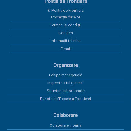
Poliția de Frontieră
28 mai 2026
© Poliția de Frontieră
Programul Anual al Achizițiilor Publice 2026 -
Protecția datelor
versiunea 05
Termeni și condiții
18 mai 2026
Cookies
Centralizatorul achizițiilor publice finalizate prin
Informații tehnice
încheieri de contracte cu valoare peste 5.000 euro
E-mail
în perioada 01.01.2026-31.03.2026
15 aprilie 2026
Organizare
Program anual achiziții publice 2026 - versiunea 01
Echipa managerială
15 aprilie 2026
Inspectoratul general
Program anual achiziții publice 2026 - versiunea 04
Structuri subordonate
Puncte de Trecere a Frontierei
Colaborare
Colaborare internă