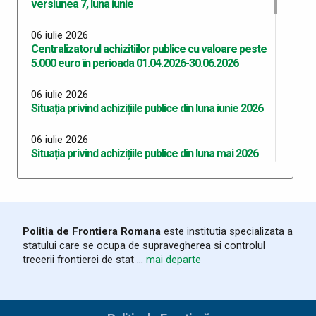
versiunea 7, luna iunie
06 iulie 2026
Centralizatorul achizitiilor publice cu valoare peste
5.000 euro în perioada 01.04.2026-30.06.2026
06 iulie 2026
Situația privind achizițiile publice din luna iunie 2026
06 iulie 2026
Situația privind achizițiile publice din luna mai 2026
06 iulie 2026
Situația privind achizițiile publice din luna aprilie 2026
06 iulie 2026
Politia de Frontiera Romana
este institutia specializata a
Situația privind achizițiile publice din luna martie
statului care se ocupa de supravegherea si controlul
2026
trecerii frontierei de stat ...
mai departe
03 iunie 2026
Program Anual Achiziții Publice 2026 - versiunea 06