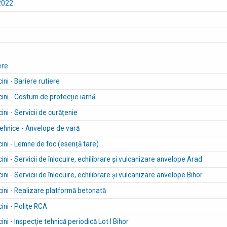
 2022
ere
ini - Bariere rutiere
cini - Costum de protecție iarnă
ini - Servicii de curățenie
 tehnice - Anvelope de vară
cini - Lemne de foc (esență tare)
ini - Servicii de înlocuire, echilibrare și vulcanizare anvelope Arad
ini - Servicii de înlocuire, echilibrare și vulcanizare anvelope Bihor
cini - Realizare platformă betonată
ini - Polițe RCA
ini - Inspecţie tehnică periodică Lot I Bihor