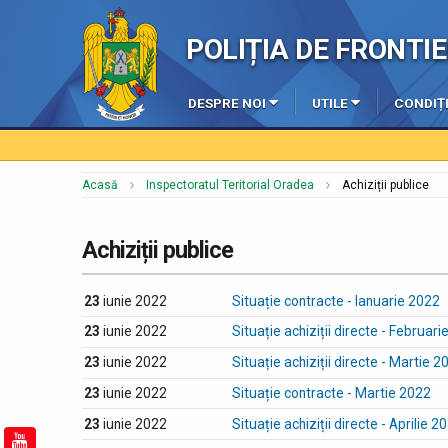
POLIȚIA DE FRONT
DESPRE NOI
UTILE
CONDIȚI
Acasă
Inspectoratul Teritorial Oradea
Achiziții publice
Achiziții publice
23
iunie 2022
Situație contracte - Ianuarie 2022
23
iunie 2022
Situație achiziții directe - Februar
23
iunie 2022
Situație achiziții directe - Martie 2
23
iunie 2022
Situație contracte - Martie 2022
23
iunie 2022
Situație achiziții directe - Aprilie 2