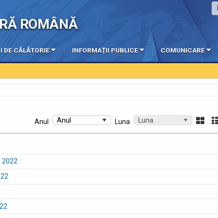
IERĂ ROMÂNĂ
I DE CĂLĂTORIE
INFORMAȚII PUBLICE
COMUNICARE
Anul
Luna
ie 2022
022
022