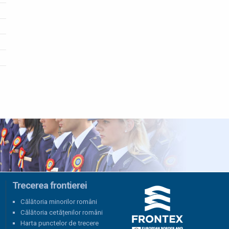
Trecerea frontierei
Călătoria minorilor români
Călătoria cetățenilor români
Harta punctelor de trecere