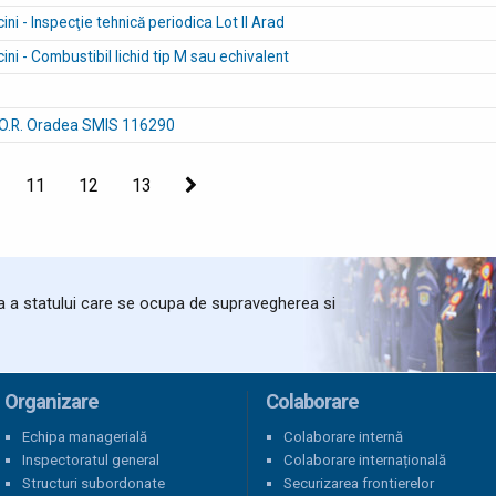
ini - Inspecţie tehnică periodica Lot II Arad
ini - Combustibil lichid tip M sau echivalent
 P.O.R. Oradea SMIS 116290
11
12
13
Următoarea
ta a statului care se ocupa de supravegherea si
Organizare
Colaborare
Echipa managerială
Colaborare internă
Inspectoratul general
Colaborare internațională
Structuri subordonate
Securizarea frontierelor