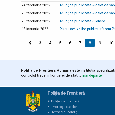
24
februarie 2022
Anunţ de publicitate şi caiet de sarc
21
februarie 2022
Anunț de publicitate și caiet de sarc
21
februarie 2022
Anunț de publicitate - Tonere
13
ianuarie 2022
Planul achizițiilor publice aferent
Precedenta
3
4
5
6
7
Sunteți
8
9
10
la
pagina
Politia de Frontiera Romana
este institutia specializa
controlul trecerii frontierei de stat ...
mai departe
Poliția de Frontieră
© Poliția de Frontieră
Protecția datelor
Termeni și condiții