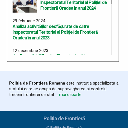
Inspectoratul Teritorial al Poliţiei de
Frontieră Oradea în anul 2024
29 februarie 2024
Analiza activităţilor desfăşurate de către
Inspectoratul Teritorial al Poliţiei de Frontieră
Oradea în anul 2023
12 decembrie 2023
Analiza activităţilor desfăşurate de către
Inspectoratul Teritorial al Poliţiei de Frontieră
Oradea în anul 2022
07 iulie 2022
Politia de Frontiera Romana
este institutia specializata a
Analiza activităţilor desfăşurate de către
statului care se ocupa de supravegherea si controlul
Inspectoratul Teritorial al Poliţiei de Frontieră
trecerii frontierei de stat ...
mai departe
Oradea în anul 2021
09 aprilie 2021
Analiza activității I.T.P.F. Oradea pentru anul 2020
Poliția de Frontieră
© Poliția de Frontieră