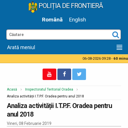
POLIȚIA DE FRONTIERĂ
Română
English
Arată meniul
06-08-2026 09:28 -
60 minut
Acasă
Inspectoratul Teritorial Oradea
Analiza activității I.T.P.F. Oradea pentru anul 2018
Analiza activității I.T.P.F. Oradea pentru
anul 2018
Vineri, 08 Februarie 2019