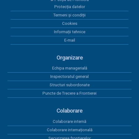
06 mai 2020
Analiza activitatii ITPF Oradea pentru anul 2019
Protecția datelor
Termeni și condiții
02 martie 2018
Cookies
Analiza activității I.T.P.F. Oradea pentru anul 2017
Informații tehnice
E-mail
Organizare
Echipa managerială
Inspectoratul general
Structuri subordonate
Puncte de Trecere a Frontierei
Colaborare
Colaborare internă
Colaborare internațională
Securizarea frontierelor