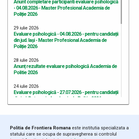
Anunt completare participanti evaluare psihologică
- 04.08.2026 - Master Profesional Academia de
Poliție 2026
29 iulie 2026
Evaluare psihologică - 04.08.2026 - pentru candidații
din jud. Iași - Master Profesional Academia de
Poliție 2026
28 iulie 2026
Anunț rezultate evaluare psihologică Academia de
Politie 2026
24 iulie 2026
Evaluare psihologică - 27.07.2026 - pentru candidații
din jud. Botoşani - Academia de Poliție 2026
24 iulie 2026
Evaluare psihologică - 25.07.2026 - pentru candidații
din jud. Galați - Academia de Poliție 2026
Politia de Frontiera Romana
este institutia specializata a
statului care se ocupa de supravegherea si controlul
24 iulie 2026