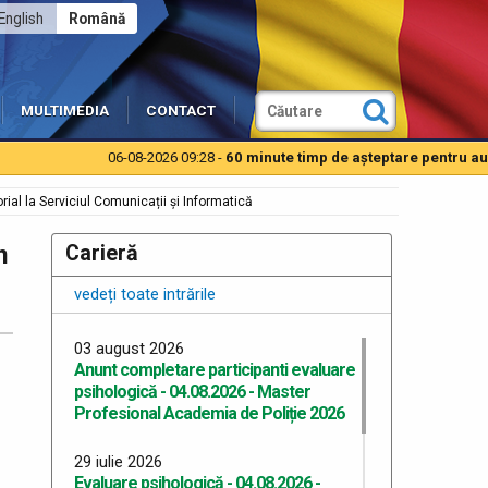
English
Română
MULTIMEDIA
CONTACT
06-08-2026 09:28 -
60 minute timp de aşteptare pentru autoturi
rial la Serviciul Comunicații și Informatică
n
Carieră
vedeți toate intrările
03 august 2026
Anunt completare participanti evaluare
psihologică - 04.08.2026 - Master
Profesional Academia de Poliție 2026
29 iulie 2026
Evaluare psihologică - 04.08.2026 -