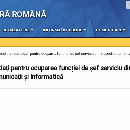
IERĂ ROMÂNĂ
I DE CĂLĂTORIE
INFORMAȚII PUBLICE
COMUNICARE
inute de candidați pentru ocuparea funcției de șef serviciu din inspectoratul terito
dați pentru ocuparea funcției de șef serviciu di
municații și Informatică