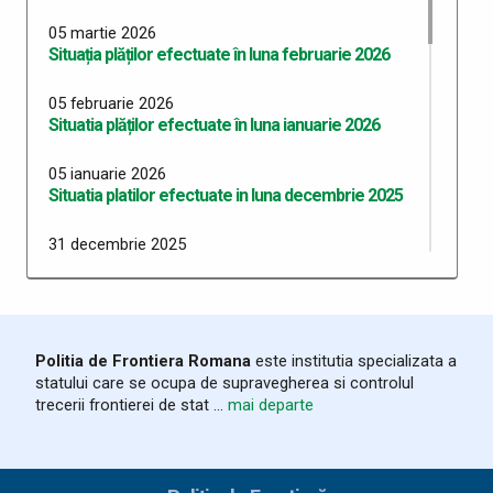
05 martie 2026
Situația plăților efectuate în luna februarie 2026
05 februarie 2026
Situatia plăților efectuate în luna ianuarie 2026
05 ianuarie 2026
Situatia platilor efectuate in luna decembrie 2025
31 decembrie 2025
Situatia platilor efectuate in luna noiembrie 2025
14 noiembrie 2025
Situatia platilor efectuate in luna octombrie 2025
Politia de Frontiera Romana
este institutia specializata a
statului care se ocupa de supravegherea si controlul
09 octombrie 2025
trecerii frontierei de stat ...
mai departe
Situatia platilor efectuate in luna septembrie 2025
04 septembrie 2025
Situatia platilor efectuate in luna august 2025