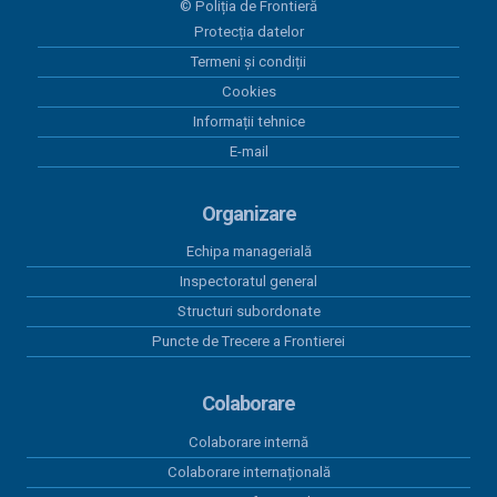
© Poliția de Frontieră
Situatia platilor efectuate in luna iulie 2025
Protecția datelor
Termeni și condiții
09 iulie 2025
Situația plăților efectuate in luna iunie 2025
Cookies
Informații tehnice
06 iunie 2025
E-mail
Situația plăților efectuate in luna mai 2025
Organizare
Echipa managerială
Inspectoratul general
Structuri subordonate
Puncte de Trecere a Frontierei
Colaborare
Colaborare internă
Colaborare internațională