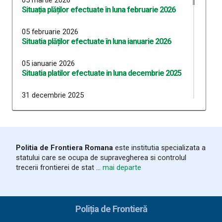
Situația plăților efectuate în luna februarie 2026
05 februarie 2026
Situatia plăților efectuate în luna ianuarie 2026
05 ianuarie 2026
Situatia platilor efectuate in luna decembrie 2025
31 decembrie 2025
Situatia platilor efectuate in luna noiembrie 2025
14 noiembrie 2025
Situatia platilor efectuate in luna octombrie 2025
Politia de Frontiera Romana
este institutia specializata a
statului care se ocupa de supravegherea si controlul
09 octombrie 2025
trecerii frontierei de stat ...
mai departe
Situatia platilor efectuate in luna septembrie 2025
04 septembrie 2025
Situatia platilor efectuate in luna august 2025
Poliția de Frontieră
13 august 2025