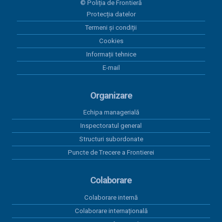
© Poliția de Frontieră
Situatia platilor efectuate in luna iulie 2025
Protecția datelor
Termeni și condiții
09 iulie 2025
Situația plăților efectuate in luna iunie 2025
Cookies
Informații tehnice
06 iunie 2025
E-mail
Situația plăților efectuate in luna mai 2025
Organizare
Echipa managerială
Inspectoratul general
Structuri subordonate
Puncte de Trecere a Frontierei
Colaborare
Colaborare internă
Colaborare internațională