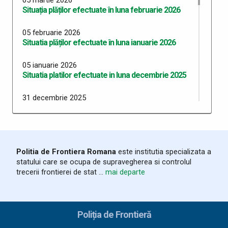
Situația plăților efectuate în luna februarie 2026
05 februarie 2026
Situatia plăților efectuate în luna ianuarie 2026
05 ianuarie 2026
Situatia platilor efectuate in luna decembrie 2025
31 decembrie 2025
Situatia platilor efectuate in luna noiembrie 2025
14 noiembrie 2025
Situatia platilor efectuate in luna octombrie 2025
Politia de Frontiera Romana
este institutia specializata a
statului care se ocupa de supravegherea si controlul
09 octombrie 2025
trecerii frontierei de stat ...
mai departe
Situatia platilor efectuate in luna septembrie 2025
04 septembrie 2025
Situatia platilor efectuate in luna august 2025
Poliția de Frontieră
13 august 2025