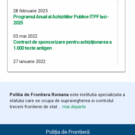
28 februarie 2025
Programul Anual al Achizitiilor Publice ITPF Iasi -
2025
03 mai 2022
Contract de sponsorizare pentru achiziționarea a
1.000 teste antigen
27 ianuarie 2022
Situaţia contractelor încheiate la nivelul ITPF Iaşi în
perioada ianuarie-decembrie 2021
27 ianuarie 2022
Contract subsecvent telefonie mobilă ORANGE
Politia de Frontiera Romana
este institutia specializata a
2022
statului care se ocupa de supravegherea si controlul
trecerii frontierei de stat ...
mai departe
27 ianuarie 2022
Situaţia contractelor încheiate la nivelul ITPF Iaşi în
anul 2021 în perioada ianuarie-decembrie
Poliția de Frontieră