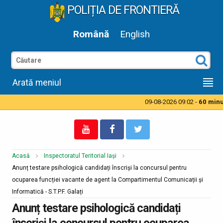
POLIȚIA DE FRONTIERĂ
Română
English
Arată meniul
09-08-2026 09:02 -
60 minut
Acasă
Inspectoratul Teritorial Iași
Anunț testare psihologică candidați înscriși la concursul pentru
ocuparea funcției vacante de agent la Compartimentul Comunicații și
Informatică - S.T.P.F. Galați
Anunț testare psihologică candidați
înscriși la concursul pentru ocuparea