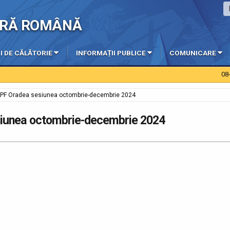
IERĂ ROMÂNĂ
I DE CĂLĂTORIE
INFORMAȚII PUBLICE
COMUNICARE
08-08-2
APF Oradea sesiunea octombrie-decembrie 2024
siunea octombrie-decembrie 2024