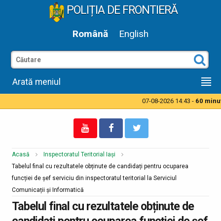
POLIȚIA DE FRONTIERĂ
Română
English
Arată meniul
07-08-2026 14:43 -
60 minute
Acasă
Inspectoratul Teritorial Iași
Tabelul final cu rezultatele obținute de candidați pentru ocuparea
funcției de șef serviciu din inspectoratul teritorial la Serviciul
Comunicații și Informatică
Tabelul final cu rezultatele obținute de
candidați pentru ocuparea funcției de șef