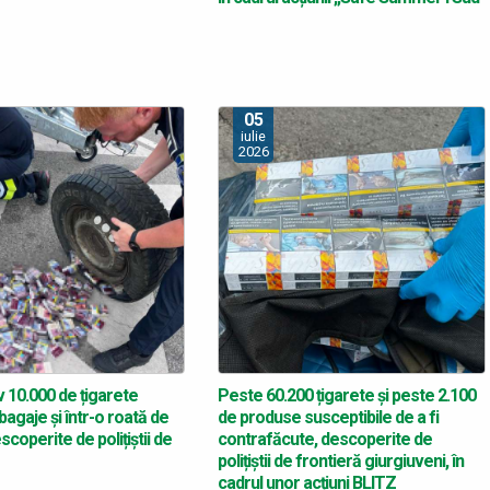
05
iulie
2026
 10.000 de țigarete
Peste 60.200 țigarete și peste 2.100
bagaje și într-o roată de
de produse susceptibile de a fi
coperite de polițiștii de
contrafăcute, descoperite de
polițiștii de frontieră giurgiuveni, în
cadrul unor acțiuni BLITZ