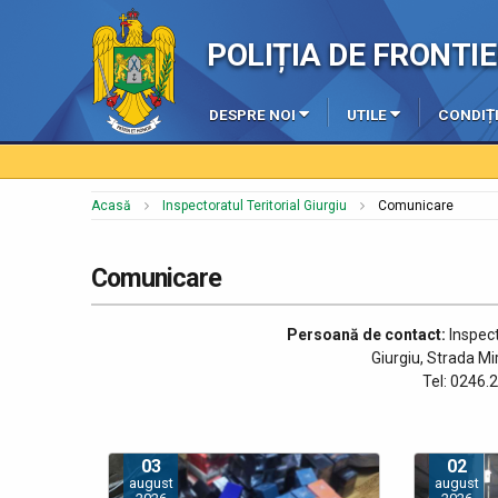
POLIȚIA DE FRONT
DESPRE NOI
UTILE
CONDIȚI
Acasă
Inspectoratul Teritorial Giurgiu
Comunicare
Comunicare
Persoană de contact:
Inspect
Giurgiu, Strada Mi
Tel: 0246.
03
02
august
august