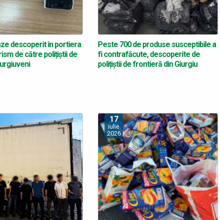
aze descoperit în portiera
Peste 700 de produse susceptibile a
ism de către polițiștii de
fi contrafăcute, descoperite de
iurgiuveni
polițiștii de frontieră din Giurgiu
17
iulie
2026