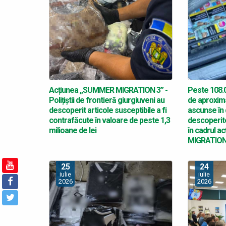
Acțiunea „SUMMER MIGRATION 3” -
Peste 108.0
Polițiștii de frontieră giurgiuveni au
de aproxima
descoperit articole susceptibile a fi
ascunse în
contrafăcute în valoare de peste 1,3
descoperite 
milioane de lei
în cadrul a
MIGRATION
25
24
iulie
iulie
2026
2026