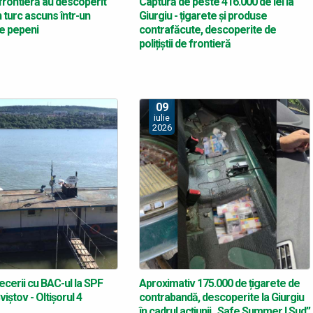
e frontieră au descoperit
Captură de peste 416.000 de lei la
 turc ascuns într-un
Giurgiu - țigarete și produse
e pepeni
contrafăcute, descoperite de
polițiștii de frontieră
09
iulie
2026
ecerii cu BAC-ul la SPF
Aproximativ 175.000 de țigarete de
iștov - Oltișorul 4
contrabandă, descoperite la Giurgiu
în cadrul acțiunii „Safe Summer I Sud”