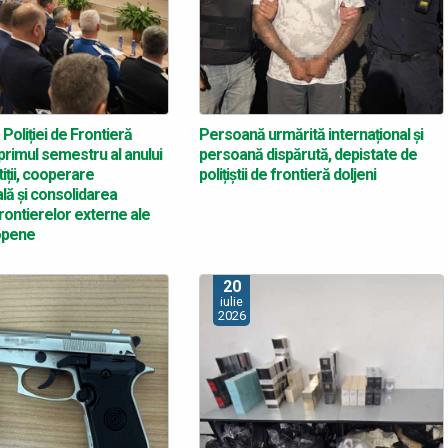
Poliției de Frontieră
Persoană urmărită internațional și
rimul semestru al anului
persoană dispărută, depistate de
iții, cooperare
polițiștii de frontieră doljeni
ală și consolidarea
frontierelor externe ale
ropene
20
iulie
2026