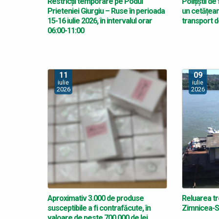
Restricții temporare pe Podul
Polițiștii d
Prieteniei Giurgiu – Ruse în perioada
un cetățean
15-16 iulie 2026, în intervalul orar
transport d
06:00-11:00
11
09
iulie
iulie
2026
2026
Aproximativ 3.000 de produse
Reluarea tr
susceptibile a fi contrafăcute, în
Zimnicea-Sv
valoare de peste 700.000 de lei,