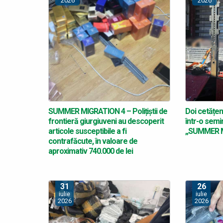
2026
2026
SUMMER MIGRATION 4 – Polițiștii de
Doi cetățeni
frontieră giurgiuveni au descoperit
într-o semir
articole susceptibile a fi
„SUMMER M
contrafăcute, în valoare de
aproximativ 740.000 de lei
31
26
iulie
iulie
2026
2026