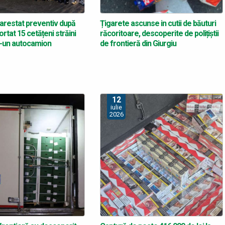
 arestat preventiv după
Țigarete ascunse in cutii de băuturi
rtat 15 cetățeni străini
răcoritoare, descoperite de polițiștii
r-un autocamion
de frontieră din Giurgiu
12
iulie
2026