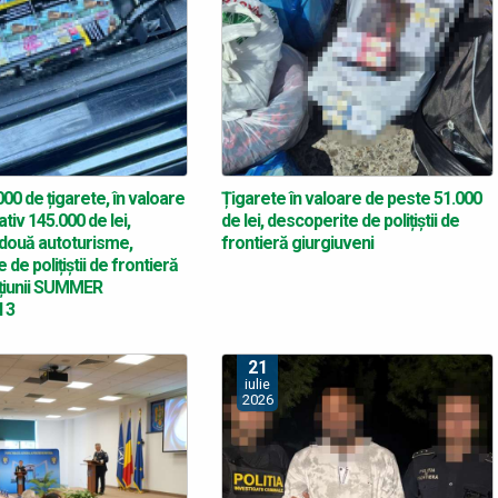
00 de țigarete, în valoare
Țigarete în valoare de peste 51.000
tiv 145.000 de lei,
de lei, descoperite de polițiștii de
 două autoturisme,
frontieră giurgiuveni
de polițiștii de frontieră
cțiunii SUMMER
 3
21
iulie
2026