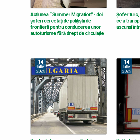
Acțiunea “ Summer Migration” - doi
Șofer turc,
șoferi cercetați de polițiștii de
ce a transpo
frontieră pentru conducerea unor
ascunși înt
autoturisme fără drept de circulație
14
14
iulie
iulie
2026
2026