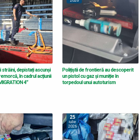
2026
 străini, depistați ascunși
Polițiștii de frontieră au descoperit
emorcă, în cadrul acțiunii
un pistol cu gaz și muniție în
IGRATION 4”
torpedoul unui autoturism
25
iulie
2026