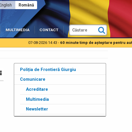
English
Română
MULTIMEDIA
CONTACT
8-2026 14:43 -
60 minute timp de aşteptare pentru autoturisme la PTF Isa
Poliția de Frontieră Giurgiu
Comunicare
Acreditare
Multimedia
Newsletter