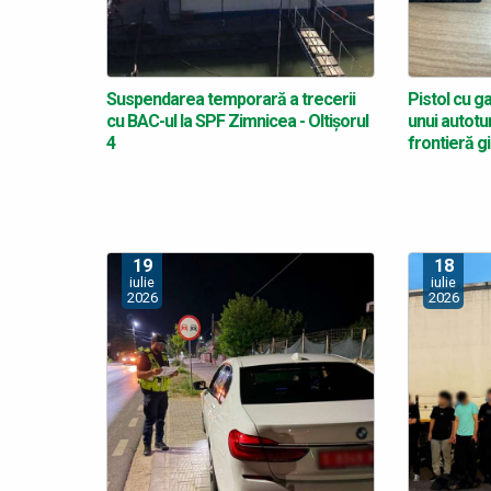
Suspendarea temporară a trecerii
Pistol cu g
cu BAC-ul la SPF Zimnicea - Oltișorul
unui autotur
4
frontieră g
19
18
iulie
iulie
2026
2026