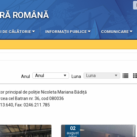
IERĂ ROMÂNĂ
I DE CĂLĂTORIE
INFORMAȚII PUBLICE
COMUNICARE
07-0
Anul
Luna
or principal de poliție Nicoleta Mariana Bădiță
rcea cel Batran nr. 36, cod 080036
213.640, Fax: 0246.211.785
02
august