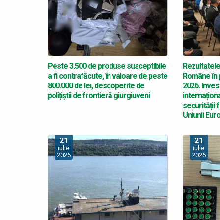
Peste 3.500 de produse susceptibile
Rezultatele 
a fi contrafăcute, în valoare de peste
Române în p
800.000 de lei, descoperite de
2026. Invest
polițiștii de frontieră giurgiuveni
internațion
securității 
Uniunii Eu
21
21
iulie
iulie
2026
2026