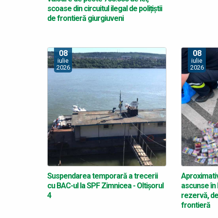
scoase din circuitul ilegal de polițiștii
de frontieră giurgiuveni
08
08
iulie
iulie
2026
2026
Suspendarea temporară a trecerii
Aproximativ
cu BAC-ul la SPF Zimnicea - Oltișorul
ascunse în 
4
rezervă, des
frontieră