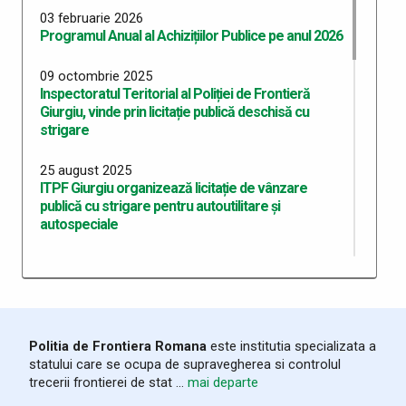
03 februarie 2026
Programul Anual al Achizițiilor Publice pe anul 2026
09 octombrie 2025
Inspectoratul Teritorial al Poliției de Frontieră
Giurgiu, vinde prin licitație publică deschisă cu
strigare
25 august 2025
ITPF Giurgiu organizează licitație de vânzare
publică cu strigare pentru autoutilitare și
autospeciale
17 aprilie 2025
Programul Anual al Achizițiilor Publice pe anul 2025
15 ianuarie 2024
Programul Anual al Achizițiilor Publice pe anul 2024
Politia de Frontiera Romana
este institutia specializata a
statului care se ocupa de supravegherea si controlul
15 ianuarie 2024
trecerii frontierei de stat ...
mai departe
Programul Anual al Achizițiilor Publice pe anul 2023