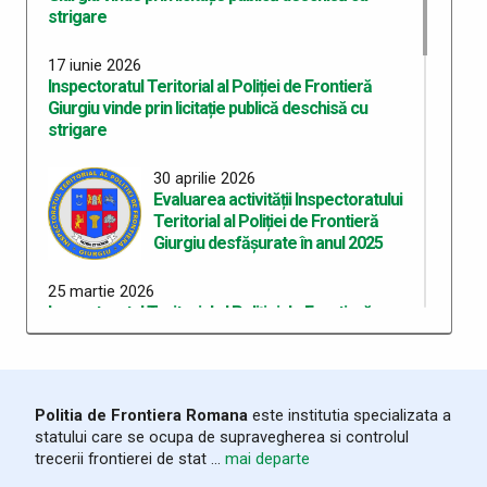
strigare
17 iunie 2026
Inspectoratul Teritorial al Poliției de Frontieră
Giurgiu vinde prin licitație publică deschisă cu
strigare
30 aprilie 2026
Evaluarea activității Inspectoratului
Teritorial al Poliției de Frontieră
Giurgiu desfășurate în anul 2025
25 martie 2026
Inspectoratul Teritorial al Poliției de Frontieră
Giurgiu cedează cu titlu gratuit câine de serviciu
11 februarie 2026
Inspectoratul Teritorial al Poliției de Frontieră
Politia de Frontiera Romana
este institutia specializata a
Giurgiu vinde prin licitație publică deschisă cu
statului care se ocupa de supravegherea si controlul
strigare
trecerii frontierei de stat ...
mai departe