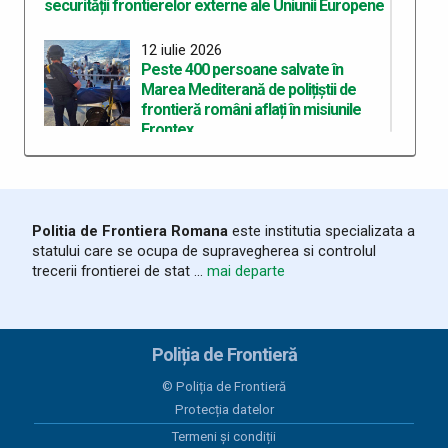
securității frontierelor externe ale Uniunii Europene
12 iulie 2026
Peste 400 persoane salvate în
Marea Mediterană de polițiștii de
frontieră români aflați în misiunile
Frontex
11 iulie 2026
Motor de ambarcațiune, în valoare
de 30.000 de lei, căutat de autoritățile
Politia de Frontiera Romana
este institutia specializata a
din Suedia, depistat de polițiștii de
statului care se ocupa de supravegherea si controlul
frontieră din cadrul Gărzii de Coastă
trecerii frontierei de stat ...
mai departe
24 iunie 2026
Produse susceptibile a fi
contrafăcute, evaluate la peste
Poliția de Frontieră
500.000 de euro, descoperite de
polițiștii de frontieră constănțeni
© Poliția de Frontieră
Protecția datelor
24 iunie 2026
Termeni și condiții
Infracţiuni la regimul circulaţiei pe