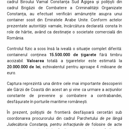
cadrul Biroului Vamal Constanța Sud Agigea și polițiști din
cadrul Brigăzii de Combatere a Criminalității Organizate
Constanța, au efectuat verificări amănunțite asupra unui
container sosit din Emiratele Arabe Unite. Conform actelor
prezentate autorității vamale, încărcătura declarată consta în
role de hârtie, având ca destinație o societate comercială din
România.
Controlul fizic a scos însă la iveală o situație complet diferită:
containerul conținea
15.500.000 de țigarete
fără timbru
accizabil.
Valoarea
totală a țigaretelor este estimată la
20.000.000 de lei
, echivalentul pentru aproape 4 milioane de
euro.
Captura reprezintă una dintre cele mai importante descoperiri
ale Gărzii de Coastă din acest an și vine ca urmare a acțiunilor
constante de prevenire și combatere a contrabandei,
desfășurate în porturile maritime românești.
În prezent, polițiștii de frontieră desfășoară cercetări sub
coordonarea procurorului din cadrul Parchetului
de pe lângă
Judecătoria Constanța, pentru infracțiunile de
folosire de acte