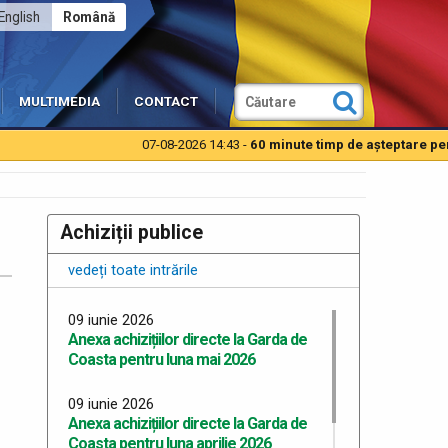
English
Română
MULTIMEDIA
CONTACT
07-08-2026 14:43 -
60 minute timp de aşteptare pentru
Achiziții publice
vedeți toate intrările
09 iunie 2026
Anexa achizițiilor directe la Garda de
Coasta pentru luna mai 2026
09 iunie 2026
Anexa achizițiilor directe la Garda de
Coasta pentru luna aprilie 2026