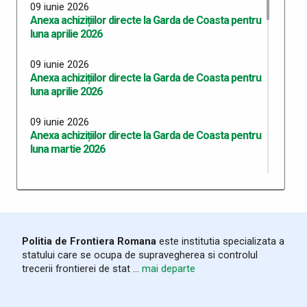
09 iunie 2026
Anexa achizițiilor directe la Garda de Coasta pentru
luna aprilie 2026
09 iunie 2026
Anexa achizițiilor directe la Garda de Coasta pentru
luna aprilie 2026
09 iunie 2026
Anexa achizițiilor directe la Garda de Coasta pentru
luna martie 2026
09 iunie 2026
Anexa achizițiilor directe la Garda de Coasta pentru
luna februarie 2026
09 iunie 2026
Politia de Frontiera Romana
este institutia specializata a
Anexa achizițiilor directe la Garda de Coasta pentru
statului care se ocupa de supravegherea si controlul
luna ianuarie 2026
trecerii frontierei de stat ...
mai departe
19 noiembrie 2025