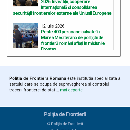
2026. Investiții, cooperare
internațională și consolidarea
securității frontierelor externe ale Uniunii Europene
12 iulie 2026
Peste 400 persoane salvate în
Marea Mediterană de polițiștii de
frontieră români aflați în misiunile
Frontex
11 iulie 2026
Motor de ambarcațiune, în valoare
de 30.000 de lei, căutat de autoritățile
Politia de Frontiera Romana
este institutia specializata a
din Suedia, depistat de polițiștii de
statului care se ocupa de supravegherea si controlul
frontieră din cadrul Gărzii de Coastă
trecerii frontierei de stat ...
mai departe
24 iunie 2026
Produse susceptibile a fi
contrafăcute, evaluate la peste
Poliția de Frontieră
500.000 de euro, descoperite de
polițiștii de frontieră constănțeni
© Poliția de Frontieră