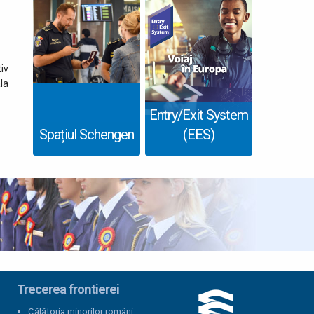
sau internațională)
iv
ala
Entry/Exit System
Spațiul Schengen
(EES)
Trecerea frontierei
Călătoria minorilor români