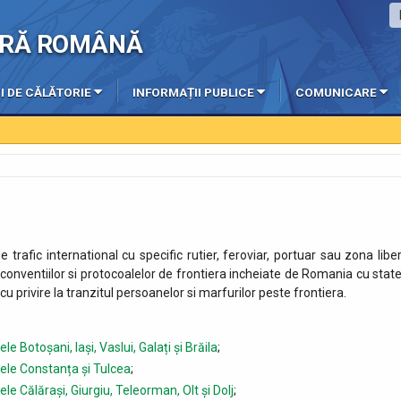
IERĂ ROMÂNĂ
I DE CĂLĂTORIE
INFORMAȚII PUBLICE
COMUNICARE
trafic international cu specific rutier, feroviar, portuar sau zona liber
 conventiilor si protocoalelor de frontiera incheiate de Romania cu state
u privire la tranzitul persoanelor si marfurilor peste frontiera.
e Botoșani, Iași, Vaslui, Galați și Brăila
;
țele Constanța și Tulcea
;
le Călărași, Giurgiu, Teleorman, Olt și Dolj
;