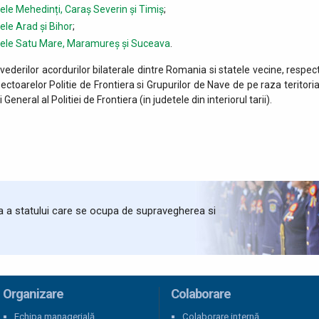
țele Mehedinți, Caraș Severin și Timiș
;
ele Arad și Bihor
;
dețele Satu Mare, Maramureș și Suceava
.
ederilor acordurilor bilaterale dintre Romania si statele vecine, respect
 Sectoarelor Politie de Frontiera si Grupurilor de Nave de pe raza teritori
General al Politiei de Frontiera (in judetele din interiorul tarii).
ta a statului care se ocupa de supravegherea si
Organizare
Colaborare
Echipa managerială
Colaborare internă