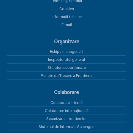
Termeni și condiții
Situație achizitii directe - Aprilie 2026
Cookies
04 mai 2026
Informații tehnice
Actualizare nr. 5 - Programul Anual al Achizițiilor
E-mail
Publice 2026
16 aprilie 2026
Organizare
Actualizare nr. 4 - Programul Anual al Achizițiilor
Publice 2026
Echipa managerială
Inspectoratul general
Structuri subordonate
Puncte de Trecere a Frontierei
Colaborare
Colaborare internă
Colaborare internațională
Securizarea frontierelor
Sistemul de Informații Schengen