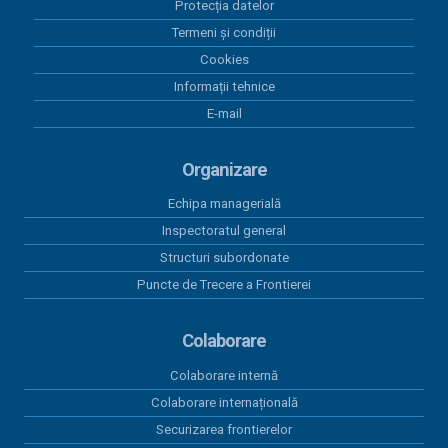
Protecția datelor
08 mai 2026
Termeni și condiții
Situație achizitii directe - Aprilie 2026
Cookies
04 mai 2026
Informații tehnice
Actualizare nr. 5 - Programul Anual al Achizițiilor
E-mail
Publice 2026
16 aprilie 2026
Organizare
Actualizare nr. 4 - Programul Anual al Achizițiilor
Publice 2026
Echipa managerială
Inspectoratul general
Structuri subordonate
Puncte de Trecere a Frontierei
Colaborare
Colaborare internă
Colaborare internațională
Securizarea frontierelor