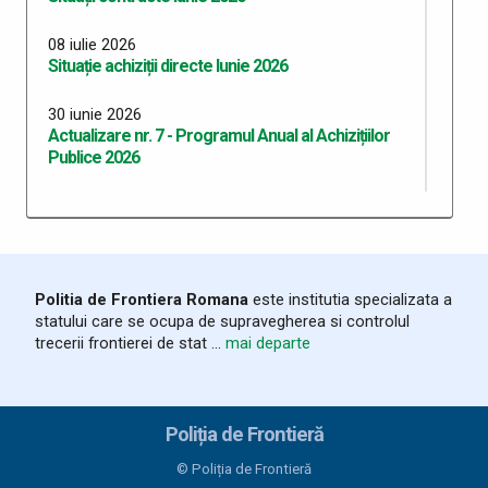
08 iulie 2026
Situație achiziții directe Iunie 2026
30 iunie 2026
Actualizare nr. 7 - Programul Anual al Achizițiilor
Publice 2026
08 iunie 2026
Situație contracte - Mai 2026
08 iunie 2026
Situație achiziții directe - Mai 2026
Politia de Frontiera Romana
este institutia specializata a
statului care se ocupa de supravegherea si controlul
trecerii frontierei de stat ...
mai departe
02 iunie 2026
Actualizare nr. 6 - Programul Anual al Achizițiilor
Publice 2026
Poliția de Frontieră
08 mai 2026
Situație contracte - Aprilie 2026
© Poliția de Frontieră