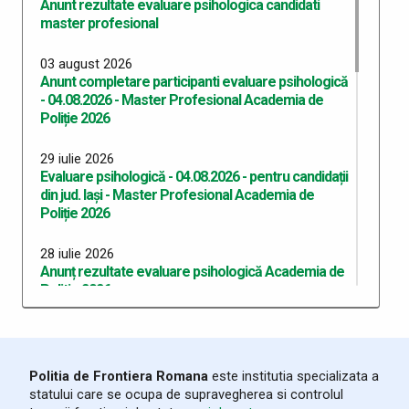
Anunt rezultate evaluare psihologica candidati
master profesional
03 august 2026
Anunt completare participanti evaluare psihologică
- 04.08.2026 - Master Profesional Academia de
Poliție 2026
29 iulie 2026
Evaluare psihologică - 04.08.2026 - pentru candidații
din jud. Iași - Master Profesional Academia de
Poliție 2026
28 iulie 2026
Anunț rezultate evaluare psihologică Academia de
Politie 2026
24 iulie 2026
Evaluare psihologică - 27.07.2026 - pentru candidații
din jud. Botoşani - Academia de Poliție 2026
Politia de Frontiera Romana
este institutia specializata a
statului care se ocupa de supravegherea si controlul
24 iulie 2026