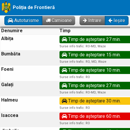
Poliția de Frontieră
Autoturisme
Camioane
Intrare
Ieșire
Denumire
Timp
Albița
Timp de așteptare 27 min.
Surse info trafic: RO-MD, Waze
Bumbăta
Timp de așteptare 15 min.
Surse info trafic: RO, MD, Waze
Foeni
Timp de așteptare 10 min.
Surse info trafic: RO
Galați
Timp de așteptare 27 min.
Surse info trafic: RO-MD, Waze
Halmeu
Timp de așteptare 30 min.
Surse info trafic: RO
Isaccea
Timp de așteptare 60 min.
Surse info trafic: RO