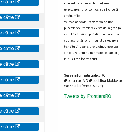
e către
moment dat și nu exclud inițierea
(efectuarea) unor controale de frontieră
amănunțite.
e către
Vă recomandăm tranzitarea tuturor
punctelor de frontieră existente la graniță,
e către
astfel încât să se preîntâmpine apariția
suprasolicitărilor, din punct de vedere al
tranzitului, doar a unora dintre acestea,
e către
din cauza unui numar mare de călători,
într-un timp foarte scurt.
e către
Surse informatii trafic: RO
e către
(Romania), MD (Republica Moldova),
Waze (Platforma Waze)
e către
Tweets by FrontieraRO
e către
e către