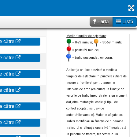
Hartă
Listă
Media timpilor de așteptare
:
e către
= 0-29 minute;
= 30-59 minute;
= peste 59 minute;
e către
= trafic suspendat temporar.
Aplicaţia on-line prezintă o medie a
e către
timpilor de aşteptare în punctele rutiere de
trecere a frontierei pentru anumite
intervale de timp (calculată în funcție de
e către
valorile de trafic înregistrate la un moment
dat, circumstanțele locale și tipul de
e către
control adoptat inclusiv de
autoritățile vamale). Valorile afișate pot
suferi modificări în funcție de dinamica
e către
traficului și situaţia operativă înregistrată
în punctul de trecere, respectiv la un