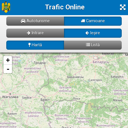
Trafic Online
Autoturisme
Camioane
Intrare
Ieșire
Hartă
Listă
Se incarcă! Vă rugăm să așteptați câteva momente...
+
-