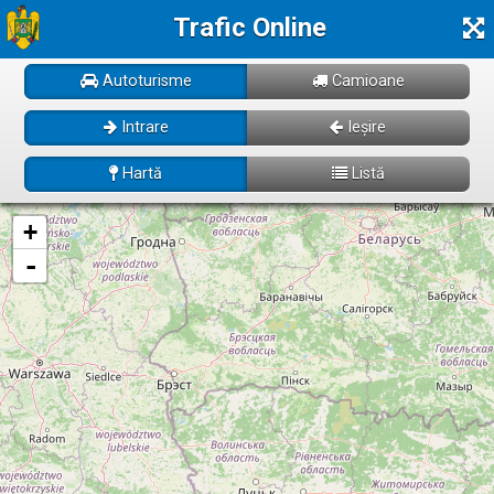
Trafic Online
Autoturisme
Camioane
Intrare
Ieșire
Hartă
Listă
Se incarcă! Vă rugăm să așteptați câteva momente...
+
-