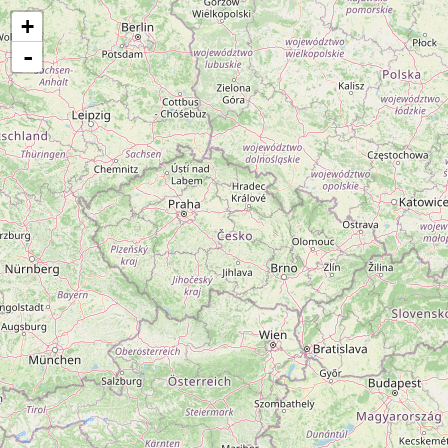
Se incarcă! Vă rugăm să așteptați câteva momente...
+
-