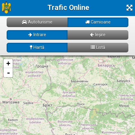
Trafic Online
Autoturisme
Camioane
Intrare
Ieșire
Hartă
Listă
Se incarcă! Vă rugăm să așteptați câteva momente...
+
-