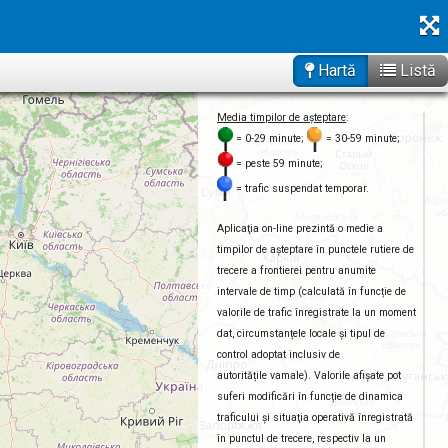
Hartă
Listă
Media timpilor de așteptare
:
= 0-29 minute;
= 30-59 minute;
= peste 59 minute;
= trafic suspendat temporar.
Aplicaţia on-line prezintă o medie a
timpilor de aşteptare în punctele rutiere de
trecere a frontierei pentru anumite
intervale de timp (calculată în funcție de
valorile de trafic înregistrate la un moment
dat, circumstanțele locale și tipul de
control adoptat inclusiv de
autoritățile vamale). Valorile afișate pot
suferi modificări în funcție de dinamica
traficului și situaţia operativă înregistrată
în punctul de trecere, respectiv la un