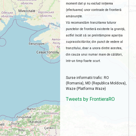
moment dat și nu exclud inițierea
(efectuarea) unor controale de frontieră
amănunțite.
Vă recomandăm tranzitarea tuturor
punctelor de frontieră existente la graniță,
astfel încât să se preîntâmpine apariția
suprasolicitărilor, din punct de vedere al
tranzitului, doar a unora dintre acestea,
din cauza unui numar mare de călători,
într-un timp foarte scurt.
Surse informatii trafic: RO
(Romania), MD (Republica Moldova),
Waze (Platforma Waze)
Tweets by FrontieraRO