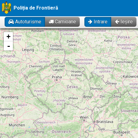
Poliția de Frontieră
Autoturisme
Camioane
Intrare
Ieșire
Se incarcă! Vă rugăm să așteptați câteva momente...
+
-